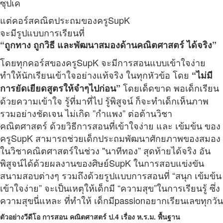
ซุปเค
แต่คอร์สคณิตประถมของครูSupK
จะมีรูปแบบการเรียนที่
“ถูกทาง ถูกวิธี และพัฒนาสมองด้านคณิตศาสตร์ ได้จริง”
โดยทุกคอร์สของครูSupK จะมีการสอนแบบเข้าใจง่าย
ทำให้นักเรียนเข้าใจอย่างแท้จริง ในทุกหัวข้อ โดย
“ไม่มี
โดยเด็ดขาด
พอเด็กเรียน
การยัดเยียดสูตรให้จำๆไปก่อน”
ด้วยความเข้าใจ รู้ที่มาที่ไป รู้พิสูจน์ ก็จะทำเด็กเห็นภาพ
รวมอย่างชัดเจน
ไม่เกิด ”กำแพง” ต่อต้านวิชา
คณิตศาสตร์
ด้วยวิธีการสอนที่เข้าใจง่าย และ เข้มข้น ของ
ครูSupK สามารถช่วยเด็กประถมพัฒนาศักยภาพของสมอง
ในวิชาคณิตศาสตร์ในช่วง "
นาทีทอง” สุดท้ายได้จริง อัน
พิสูจน์ได้ด้วยผลงานของศิษย์SupK ในการสอบแข่งขัน
สนามสอบต่างๆ
รวมถึงด้วยรูปแบบการสอนที่
“สนุก เข้มข้น
เข้าใจง่าย” จะเป็นเหตุให้เด็กมี “ความสุข”ในการเรียนรู้ ซึ่ง
ความสุขนี่แหละ ที่ทำให้ เด็กมีpassionอยากเรียนเลขทุกวัน
ตัวอย่างวีดีโอ การสอน คณิตศาสตร์ ป.4 เรื่อง ห.ร.ม. พื้นฐาน