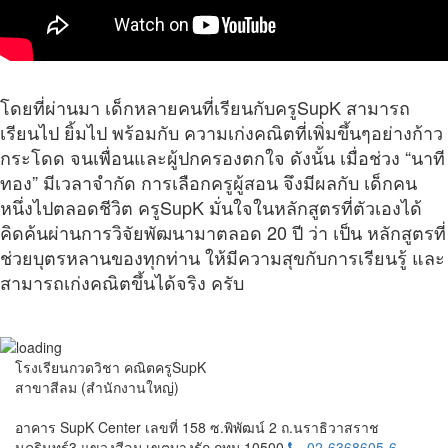
โดยที่ผ่านมา เด็กหลายคนที่เรียนกับครูSupK สามารถ
เรียนไป ยิ้มไป พร้อมกับ ความเก่งคณิตที่เพิ่มขึ้นๆอย่างก้าว
กระโดด จนเพื่อนและผู้ปกครองตกใจ
ดังนั้น เมื่อช่วง “นาที
ทอง” มีเวลาจำกัด การเลือกครูผู้สอน จึงมีผลกับ เด็กคน
หนึ่งไปตลอดชีวิต
ครูSupK มั่นใจในหลักสูตรที่ตัวเองได้
คิดค้นผ่านการวิจัยพัฒนามาตลอด 20 ปี ว่า เป็น หลักสูตรที่
ช่วยบุตรหลานของทุกท่าน ให้มีความสุขกับการเรียนรู้ และ
สามารถเก่งคณิตขึ้นได้จริง ครับ
โรงเรียนกวดวิชา คณิตครูSupK
สาขาสีลม (สำนักงานใหญ่)
อาคาร SupK Center เลขที่ 158 ซ.พิพัฒน์ 2 ถ.นราธิวาสราช
นครินทร์3 แขวงสีลม เขตบางรัก กทม 10500
02-6368605-6