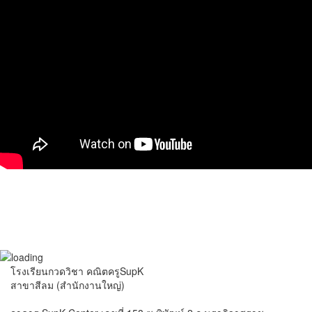
โรงเรียนกวดวิชา คณิตครูSupK
สาขาสีลม (สำนักงานใหญ่)