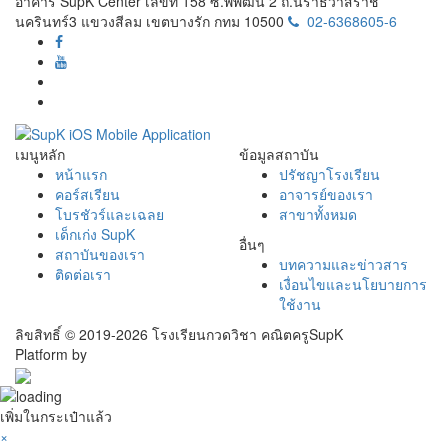
อาคาร SupK Center เลขที่ 158 ซ.พิพัฒน์ 2 ถ.นราธิวาสราช
นครินทร์3 แขวงสีลม เขตบางรัก กทม 10500
02-6368605-6
เมนูหลัก
ข้อมูลสถาบัน
หน้าแรก
ปรัชญาโรงเรียน
คอร์สเรียน
อาจารย์ของเรา
โบรชัวร์และเฉลย
สาขาทั้งหมด
เด็กเก่ง SupK
อื่นๆ
สถาบันของเรา
บทความและข่าวสาร
ติดต่อเรา
เงื่อนไขและนโยบายการ
ใช้งาน
ลิขสิทธิ์ © 2019-2026 โรงเรียนกวดวิชา คณิตครูSupK
Platform by
เพิ่มในกระเป๋าแล้ว
×