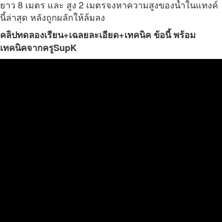
ยาว 8 เมตร และ สูง 2 เมตร
จงหาความสูงของน้ำในแทงค์
นี้ล่าสุด หลังถูกผลักให้ล้มลง
คลิปทดลองเรียน+เฉลยละเอียด+เทคนิค ข้อนี้ พร้อม
เทคนิคจากครู
SupK